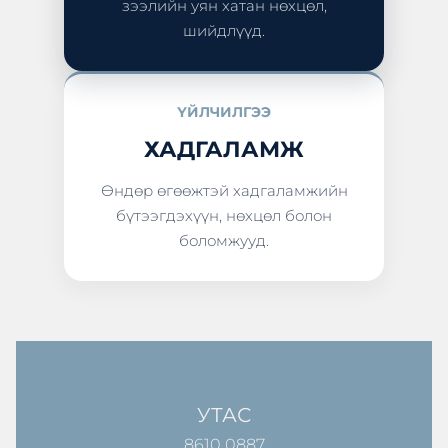
зээлийн уян хатан нөхцөл,
шийдлүүд.
ҮЙЛЧИЛГЭЭ
ХАДГАЛАМЖ
Өндөр өгөөжтэй хадгаламжийн
бүтээгдэхүүн, нөхцөл болон
боломжууд.
УТАС
8610 0887