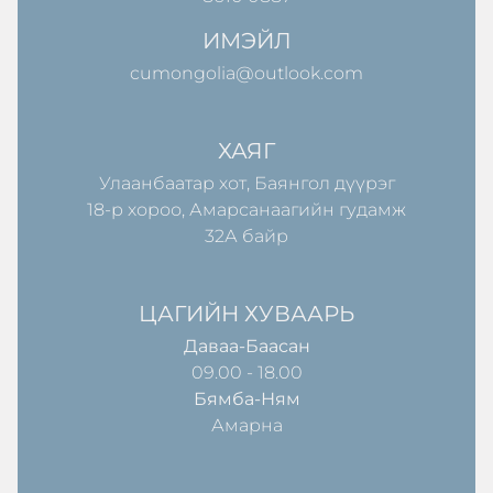
ИМЭЙЛ
cumongolia@outlook.com
ХАЯГ
Улаанбаатар хот, Баянгол дүүрэг
18-р хороо, Амарсанаагийн гудамж
32А байр
ЦАГИЙН ХУВААРЬ
Даваа-Баасан
09.00 - 18.00
Бямба-Ням
Амарна