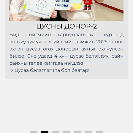
ЦУСНЫ ДОНОР-2
Бид нийгмийн хариуцлагынхаа хүрээнд
энэхүү хүмүүнлэг үйлсийг дэмжин 2025 оноос
эхлэн цусаа өгөх донорын аяныг эхлүүлсэн
билээ. Энэ удаад 4 хүн цусаа бэлэглэж, сайн
сайхны төлөө хамтдаа нэгдлээ.
✨ Цусаа бэлэглэгч та бол баатар!