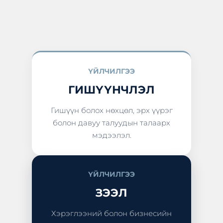
ҮЙЛЧИЛГЭЭ
ГИШҮҮНЧЛЭЛ
Гишүүн болох нөхцөл, эрх үүрэг
болон давуу талуудын талаарх
мэдээлэл.
ҮЙЛЧИЛГЭЭ
ЗЭЭЛ
Хэрэглээний болон бизнесийн