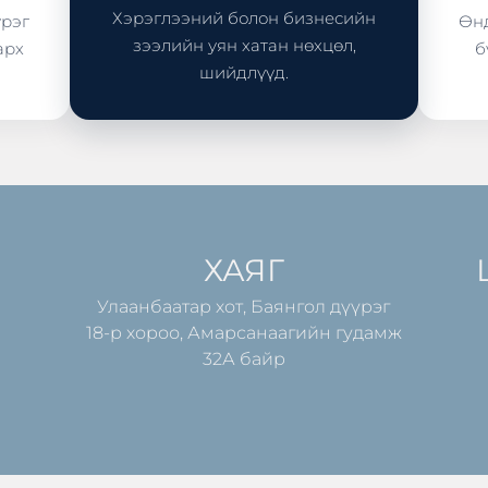
Хэрэглээний болон бизнесийн
үрэг
Өнд
зээлийн уян хатан нөхцөл,
арх
б
шийдлүүд.
ХАЯГ
Улаанбаатар хот, Баянгол дүүрэг
18-р хороо, Амарсанаагийн гудамж
32А байр