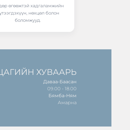
өр өгөөжтэй хадгаламжийн
үтээгдэхүүн, нөхцөл болон
боломжууд.
ЦАГИЙН ХУВААРЬ
Даваа-Баасан
09.00 - 18.00
Бямба-Ням
Амарна