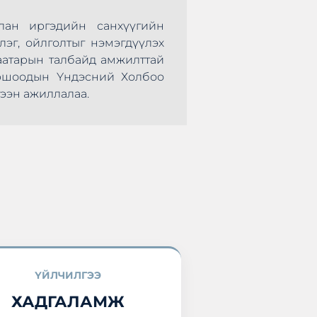
лан иргэдийн санхүүгийн
Монголын Хадгал
лэг, ойлголтыг нэмэгдүүлэх
нөхөрсөг тэмцээ
аатарын талбайд амжилттай
болж өндөрлөлөө.
оршоодын Үндэсний Холбоо
оролцоод ирлээ.
ээн ажиллалаа.
ҮЙЛЧИЛГЭЭ
ХАДГАЛАМЖ