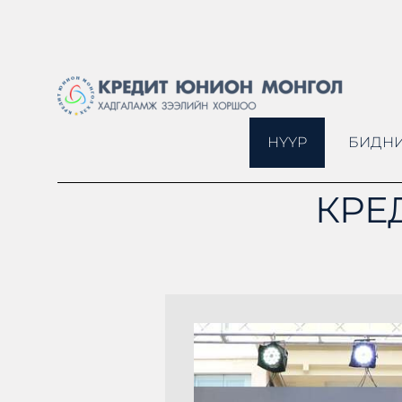
НҮҮР
БИДНИ
КРЕ