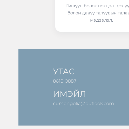
Гишүүн болох нөхцөл, эрх ү
болон давуу талуудын тала
мэдээлэл.
УТАС
8610 0887
ИМЭЙЛ
cumongolia@outlook.com