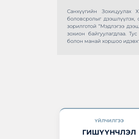
Санхүүгийн Зохицуулах 
боловсролыг дээшлүүлэх, с
зорилготой “Мэдлэгээ дээ
зохион байгуулагдлаа. Т
эхлэн цусаа өгөх
болон манай хоршоо идэвхт
а нэгдлээ.
ҮЙЛЧИЛГЭЭ
ГИШҮҮНЧЛЭЛ