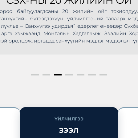
СЗХ-НЫ 20 ЖИЛИЙН ОЙ
Хороо байгуулагдсаны 20 жилийн ойг тохиолдуу
анхүүгийн бүтээгдэхүүн, үйлчилгээний талаарх мэд
шлүүлье – Санхүүгээ удирдъя” өдөрлөг өнөөдөр Сүхб
ус арга хэмжээнд Монголын Хадгаламж, Зээлийн Х
эй оролцож, иргэдэд санхүүгийн мэдлэг мэдээлэл түг
ҮЙЛЧИЛГЭЭ
ЗЭЭЛ