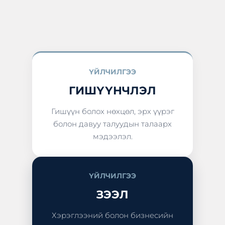
ҮЙЛЧИЛГЭЭ
ГИШҮҮНЧЛЭЛ
Гишүүн болох нөхцөл, эрх үүрэг
болон давуу талуудын талаарх
мэдээлэл.
ҮЙЛЧИЛГЭЭ
ЗЭЭЛ
Хэрэглээний болон бизнесийн