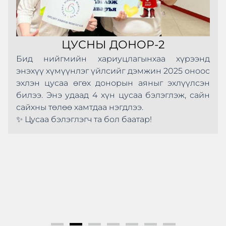
ЦУСНЫ ДОНОР-2
Бид нийгмийн хариуцлагынхаа хүрээнд
энэхүү хүмүүнлэг үйлсийг дэмжин 2025 оноос
эхлэн цусаа өгөх донорын аяныг эхлүүлсэн
билээ. Энэ удаад 4 хүн цусаа бэлэглэж, сайн
сайхны төлөө хамтдаа нэгдлээ.
✨ Цусаа бэлэглэгч та бол баатар!