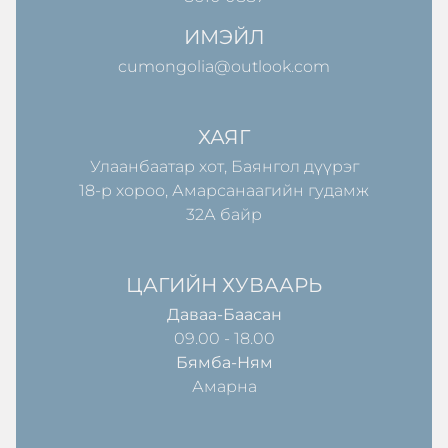
ИМЭЙЛ
cumongolia@outlook.com
ХАЯГ
Улаанбаатар хот, Баянгол дүүрэг
18-р хороо, Амарсанаагийн гудамж
32А байр
ЦАГИЙН ХУВААРЬ
Даваа-Баасан
09.00 - 18.00
Бямба-Ням
Амарна