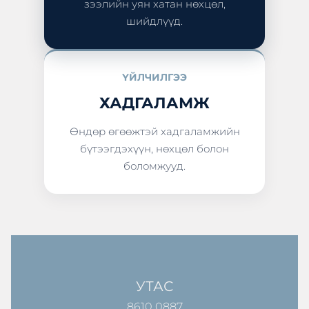
зээлийн уян хатан нөхцөл,
шийдлүүд.
ҮЙЛЧИЛГЭЭ
ХАДГАЛАМЖ
Өндөр өгөөжтэй хадгаламжийн
бүтээгдэхүүн, нөхцөл болон
боломжууд.
УТАС
8610 0887