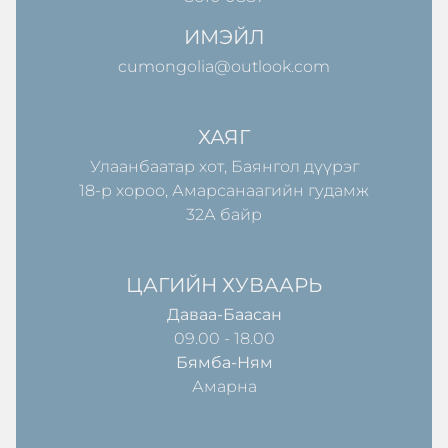
ИМЭЙЛ
cumongolia@outlook.com
ХАЯГ
Улаанбаатар хот, Баянгол дүүрэг
18-р хороо, Амарсанаагийн гудамж
32А байр
ЦАГИЙН ХУВААРЬ
Даваа-Баасан
09.00 - 18.00
Бямба-Ням
Амарна