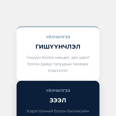
ҮЙЛЧИЛГЭЭ
ГИШҮҮНЧЛЭЛ
Гишүүн болох нөхцөл, эрх үүрэг
болон давуу талуудын талаарх
мэдээлэл.
ҮЙЛЧИЛГЭЭ
ЗЭЭЛ
Хэрэглээний болон бизнесийн