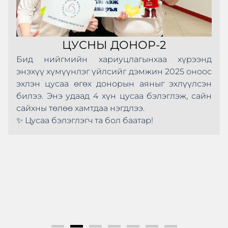
ЦУСНЫ ДОНОР-2
Бид нийгмийн хариуцлагынхаа хүрээнд
энэхүү хүмүүнлэг үйлсийг дэмжин 2025 оноос
эхлэн цусаа өгөх донорын аяныг эхлүүлсэн
билээ. Энэ удаад 4 хүн цусаа бэлэглэж, сайн
сайхны төлөө хамтдаа нэгдлээ.
✨ Цусаа бэлэглэгч та бол баатар!