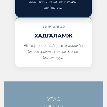
зээлийн уян хатан нөхцөл,
шийдлүүд.
ҮЙЛЧИЛГЭЭ
ХАДГАЛАМЖ
Өндөр өгөөжтэй хадгаламжийн
бүтээгдэхүүн, нөхцөл болон
боломжууд.
УТАС
8610 0887