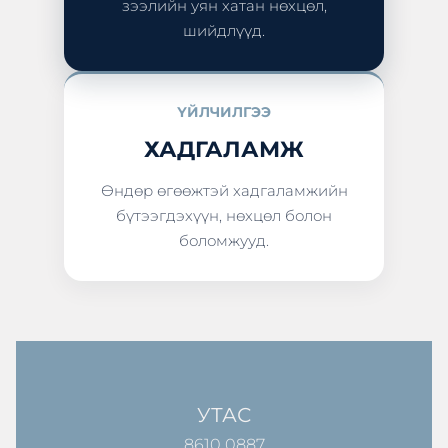
зээлийн уян хатан нөхцөл,
шийдлүүд.
ҮЙЛЧИЛГЭЭ
ХАДГАЛАМЖ
Өндөр өгөөжтэй хадгаламжийн
бүтээгдэхүүн, нөхцөл болон
боломжууд.
УТАС
8610 0887