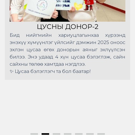
ЦУСНЫ ДОНОР-2
Бид нийгмийн хариуцлагынхаа хүрээнд
энэхүү хүмүүнлэг үйлсийг дэмжин 2025 оноос
эхлэн цусаа өгөх донорын аяныг эхлүүлсэн
билээ. Энэ удаад 4 хүн цусаа бэлэглэж, сайн
сайхны төлөө хамтдаа нэгдлээ.
✨ Цусаа бэлэглэгч та бол баатар!