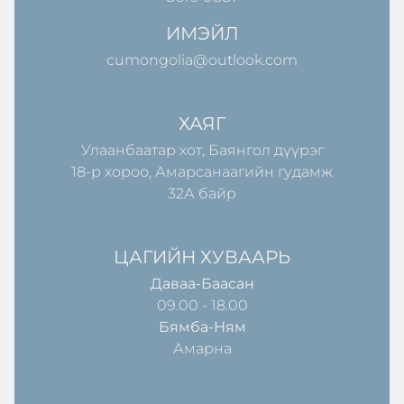
ИМЭЙЛ
cumongolia@outlook.com
ХАЯГ
Улаанбаатар хот, Баянгол дүүрэг
18-р хороо, Амарсанаагийн гудамж
32А байр
ЦАГИЙН ХУВААРЬ
Даваа-Баасан
09.00 - 18.00
Бямба-Ням
Амарна