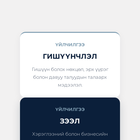
ҮЙЛЧИЛГЭЭ
ГИШҮҮНЧЛЭЛ
Гишүүн болох нөхцөл, эрх үүрэг
болон давуу талуудын талаарх
мэдээлэл.
ҮЙЛЧИЛГЭЭ
ЗЭЭЛ
Хэрэглээний болон бизнесийн