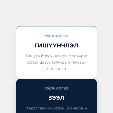
ҮЙЛЧИЛГЭЭ
ГИШҮҮНЧЛЭЛ
Гишүүн болох нөхцөл, эрх үүрэг
болон давуу талуудын талаарх
мэдээлэл.
ҮЙЛЧИЛГЭЭ
ЗЭЭЛ
Хэрэглээний болон бизнесийн