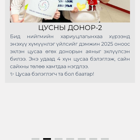
ЦУСНЫ ДОНОР-2
Бид нийгмийн хариуцлагынхаа хүрээнд
энэхүү хүмүүнлэг үйлсийг дэмжин 2025 оноос
эхлэн цусаа өгөх донорын аяныг эхлүүлсэн
билээ. Энэ удаад 4 хүн цусаа бэлэглэж, сайн
сайхны төлөө хамтдаа нэгдлээ.
✨ Цусаа бэлэглэгч та бол баатар!