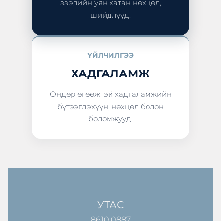
зээлийн уян хатан нөхцөл,
шийдлүүд.
ҮЙЛЧИЛГЭЭ
ХАДГАЛАМЖ
Өндөр өгөөжтэй хадгаламжийн
бүтээгдэхүүн, нөхцөл болон
боломжууд.
УТАС
8610 0887