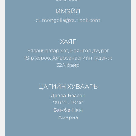
ИМЭЙЛ
cumongolia@outlook.com
ХАЯГ
Улаанбаатар хот, Баянгол дүүрэг
18-р хороо, Амарсанаагийн гудамж
32А байр
ЦАГИЙН ХУВААРЬ
Даваа-Баасан
09.00 - 18.00
Бямба-Ням
Амарна