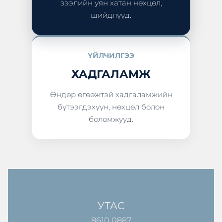
зээлийн уян хатан нөхцөл,
шийдлүүд.
ҮЙЛЧИЛГЭЭ
ХАДГАЛАМЖ
Өндөр өгөөжтэй хадгаламжийн
бүтээгдэхүүн, нөхцөл болон
боломжууд.
УТАС
8610 0887