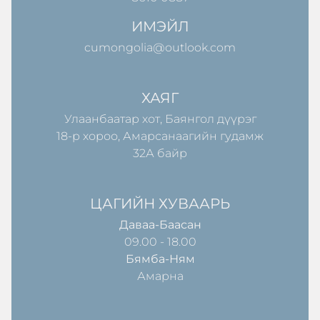
ИМЭЙЛ
cumongolia@outlook.com
ХАЯГ
Улаанбаатар хот, Баянгол дүүрэг
18-р хороо, Амарсанаагийн гудамж
32А байр
ЦАГИЙН ХУВААРЬ
Даваа-Баасан
09.00 - 18.00
Бямба-Ням
Амарна