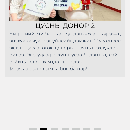
ЦУСНЫ ДОНОР-2
Бид нийгмийн хариуцлагынхаа хүрээнд
энэхүү хүмүүнлэг үйлсийг дэмжин 2025 оноос
эхлэн цусаа өгөх донорын аяныг эхлүүлсэн
билээ. Энэ удаад 4 хүн цусаа бэлэглэж, сайн
сайхны төлөө хамтдаа нэгдлээ.
✨ Цусаа бэлэглэгч та бол баатар!