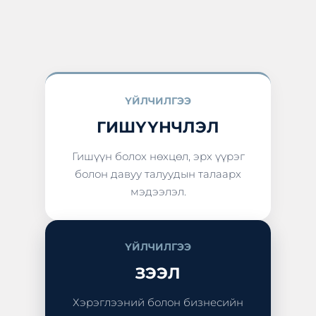
ҮЙЛЧИЛГЭЭ
ГИШҮҮНЧЛЭЛ
Гишүүн болох нөхцөл, эрх үүрэг
болон давуу талуудын талаарх
мэдээлэл.
ҮЙЛЧИЛГЭЭ
ЗЭЭЛ
Хэрэглээний болон бизнесийн