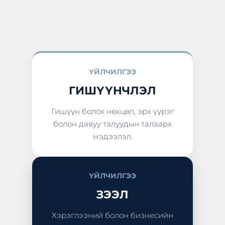
ҮЙЛЧИЛГЭЭ
ГИШҮҮНЧЛЭЛ
Гишүүн болох нөхцөл, эрх үүрэг
болон давуу талуудын талаарх
мэдээлэл.
ҮЙЛЧИЛГЭЭ
ЗЭЭЛ
Хэрэглээний болон бизнесийн