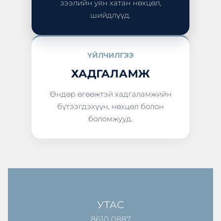
зээлийн уян хатан нөхцөл,
шийдлүүд.
ҮЙЛЧИЛГЭЭ
ХАДГАЛАМЖ
Өндөр өгөөжтэй хадгаламжийн
бүтээгдэхүүн, нөхцөл болон
боломжууд.
УТАС
8610 0887