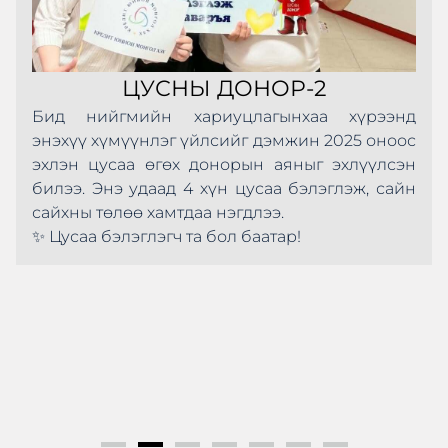
ЦУСНЫ ДОНОР-2
Бид нийгмийн хариуцлагынхаа хүрээнд
энэхүү хүмүүнлэг үйлсийг дэмжин 2025 оноос
эхлэн цусаа өгөх донорын аяныг эхлүүлсэн
билээ. Энэ удаад 4 хүн цусаа бэлэглэж, сайн
сайхны төлөө хамтдаа нэгдлээ.
✨ Цусаа бэлэглэгч та бол баатар!