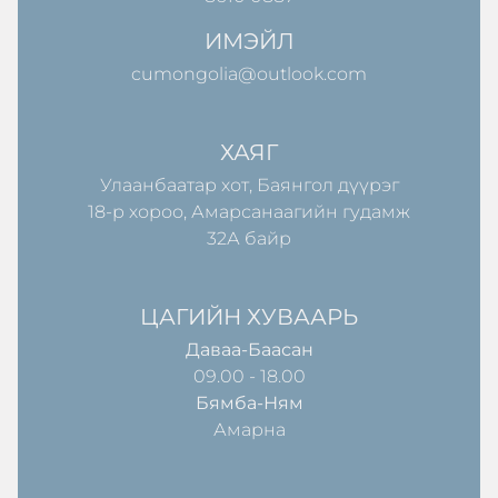
ИМЭЙЛ
cumongolia@outlook.com
ХАЯГ
Улаанбаатар хот, Баянгол дүүрэг
18-р хороо, Амарсанаагийн гудамж
32А байр
ЦАГИЙН ХУВААРЬ
Даваа-Баасан
09.00 - 18.00
Бямба-Ням
Амарна