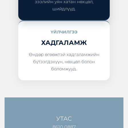
зээлийн уян хатан нөхцөл,
шийдлүүд.
ҮЙЛЧИЛГЭЭ
ХАДГАЛАМЖ
Өндөр өгөөжтэй хадгаламжийн
бүтээгдэхүүн, нөхцөл болон
боломжууд.
УТАС
8610 0887