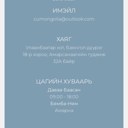
ИМЭЙЛ
cumongolia@outlook.com
ХАЯГ
Улаанбаатар хот, Баянгол дүүрэг
18-р хороо, Амарсанаагийн гудамж
32А байр
ЦАГИЙН ХУВААРЬ
Даваа-Баасан
09.00 - 18.00
Бямба-Ням
Амарна