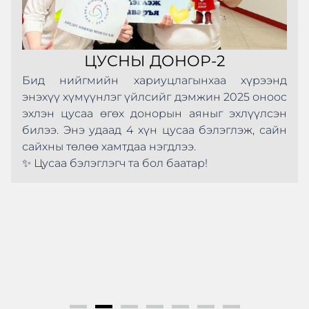
ЦУСНЫ ДОНОР-2
Бид нийгмийн хариуцлагынхаа хүрээнд
энэхүү хүмүүнлэг үйлсийг дэмжин 2025 оноос
эхлэн цусаа өгөх донорын аяныг эхлүүлсэн
билээ. Энэ удаад 4 хүн цусаа бэлэглэж, сайн
сайхны төлөө хамтдаа нэгдлээ.
✨ Цусаа бэлэглэгч та бол баатар!