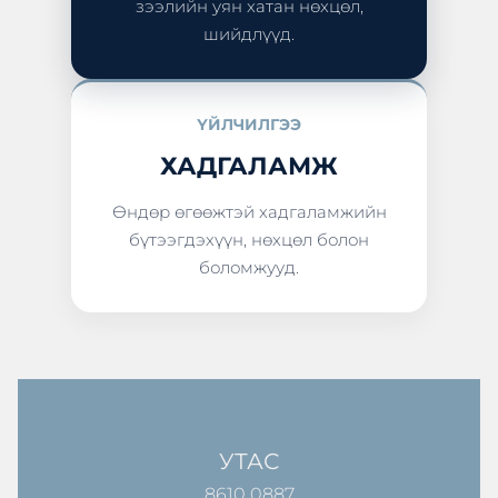
зээлийн уян хатан нөхцөл,
шийдлүүд.
ҮЙЛЧИЛГЭЭ
ХАДГАЛАМЖ
Өндөр өгөөжтэй хадгаламжийн
бүтээгдэхүүн, нөхцөл болон
боломжууд.
УТАС
8610 0887