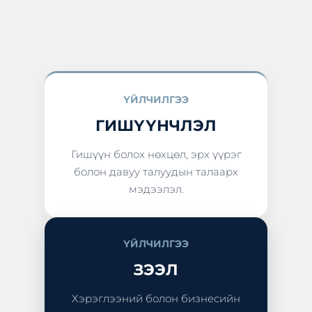
ҮЙЛЧИЛГЭЭ
ГИШҮҮНЧЛЭЛ
Гишүүн болох нөхцөл, эрх үүрэг
болон давуу талуудын талаарх
мэдээлэл.
ҮЙЛЧИЛГЭЭ
ЗЭЭЛ
Хэрэглээний болон бизнесийн