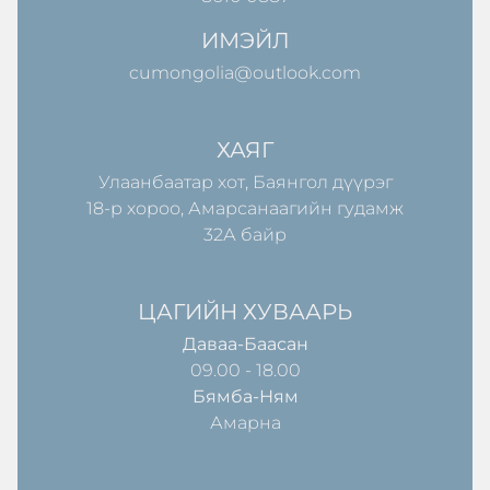
ИМЭЙЛ
cumongolia@outlook.com
ХАЯГ
Улаанбаатар хот, Баянгол дүүрэг
18-р хороо, Амарсанаагийн гудамж
32А байр
ЦАГИЙН ХУВААРЬ
Даваа-Баасан
09.00 - 18.00
Бямба-Ням
Амарна