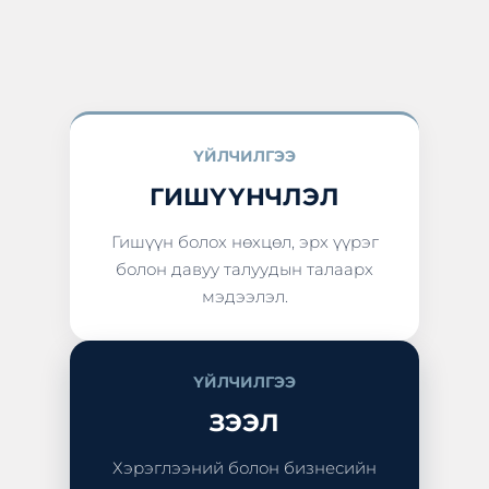
ҮЙЛЧИЛГЭЭ
ГИШҮҮНЧЛЭЛ
Гишүүн болох нөхцөл, эрх үүрэг
болон давуу талуудын талаарх
мэдээлэл.
ҮЙЛЧИЛГЭЭ
ЗЭЭЛ
Хэрэглээний болон бизнесийн