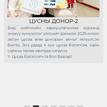
ЦУСНЫ ДОНОР-2
Бид нийгмийн хариуцлагынхаа хүрээнд
энэхүү хүмүүнлэг үйлсийг дэмжин 2025 оноос
эхлэн цусаа өгөх донорын аяныг эхлүүлсэн
билээ. Энэ удаад 4 хүн цусаа бэлэглэж, сайн
сайхны төлөө хамтдаа нэгдлээ.
✨ Цусаа бэлэглэгч та бол баатар!