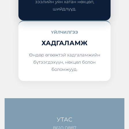
зээлийн уян хатан нөхцөл,
шийдлүүд.
ҮЙЛЧИЛГЭЭ
ХАДГАЛАМЖ
Өндөр өгөөжтэй хадгаламжийн
бүтээгдэхүүн, нөхцөл болон
боломжууд.
УТАС
8610 0887