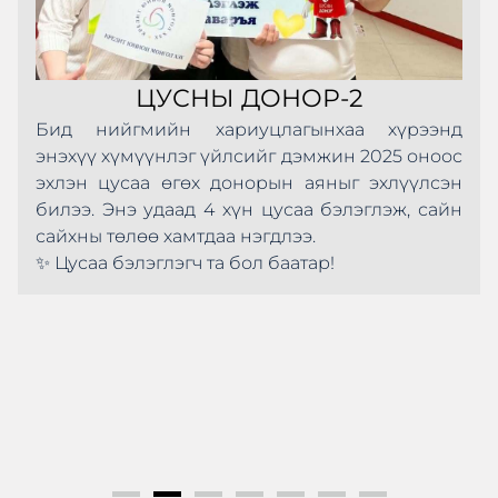
ЦУСНЫ ДОНОР-2
Бид нийгмийн хариуцлагынхаа хүрээнд
энэхүү хүмүүнлэг үйлсийг дэмжин 2025 оноос
эхлэн цусаа өгөх донорын аяныг эхлүүлсэн
билээ. Энэ удаад 4 хүн цусаа бэлэглэж, сайн
сайхны төлөө хамтдаа нэгдлээ.
✨ Цусаа бэлэглэгч та бол баатар!