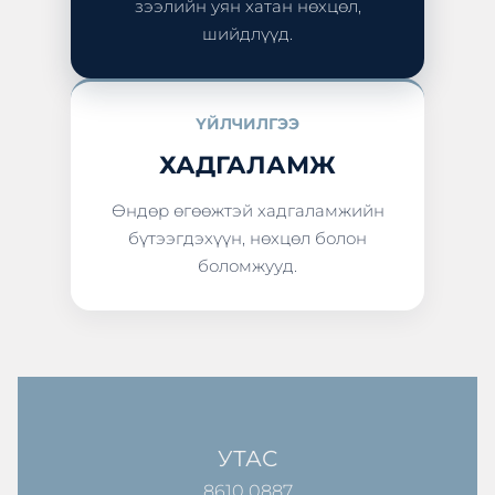
зээлийн уян хатан нөхцөл,
шийдлүүд.
ҮЙЛЧИЛГЭЭ
ХАДГАЛАМЖ
Өндөр өгөөжтэй хадгаламжийн
бүтээгдэхүүн, нөхцөл болон
боломжууд.
УТАС
8610 0887