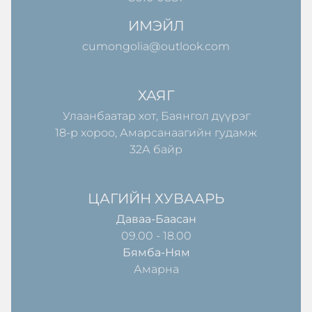
ИМЭЙЛ
cumongolia@outlook.com
ХАЯГ
Улаанбаатар хот, Баянгол дүүрэг
18-р хороо, Амарсанаагийн гудамж
32А байр
ЦАГИЙН ХУВААРЬ
Даваа-Баасан
09.00 - 18.00
Бямба-Ням
Амарна