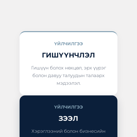
ҮЙЛЧИЛГЭЭ
ГИШҮҮНЧЛЭЛ
Гишүүн болох нөхцөл, эрх үүрэг
болон давуу талуудын талаарх
мэдээлэл.
ҮЙЛЧИЛГЭЭ
ЗЭЭЛ
Хэрэглээний болон бизнесийн