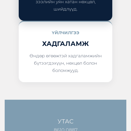
зээлийн уян хатан нөхцөл,
шийдлүүд.
ҮЙЛЧИЛГЭЭ
ХАДГАЛАМЖ
Өндөр өгөөжтэй хадгаламжийн
бүтээгдэхүүн, нөхцөл болон
боломжууд.
УТАС
8610 0887