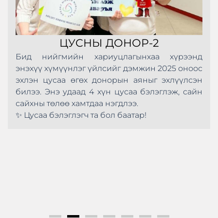
ЦУСНЫ ДОНОР-2
Бид нийгмийн хариуцлагынхаа хүрээнд
энэхүү хүмүүнлэг үйлсийг дэмжин 2025 оноос
эхлэн цусаа өгөх донорын аяныг эхлүүлсэн
билээ. Энэ удаад 4 хүн цусаа бэлэглэж, сайн
сайхны төлөө хамтдаа нэгдлээ.
✨ Цусаа бэлэглэгч та бол баатар!