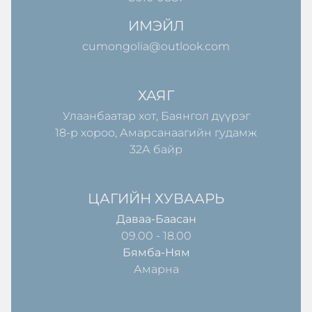
ИМЭЙЛ
cumongolia@outlook.com
ХАЯГ
Улаанбаатар хот, Баянгол дүүрэг
18-р хороо, Амарсанаагийн гудамж
32А байр
ЦАГИЙН ХУВААРЬ
Даваа-Баасан
09.00 - 18.00
Бямба-Ням
Амарна