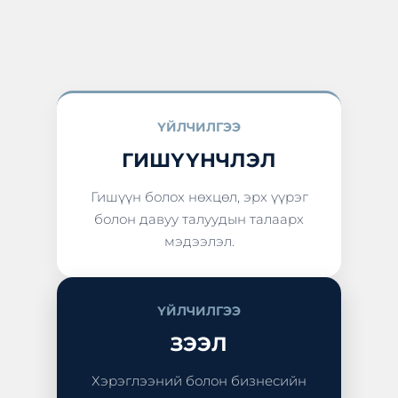
ҮЙЛЧИЛГЭЭ
ГИШҮҮНЧЛЭЛ
Гишүүн болох нөхцөл, эрх үүрэг
болон давуу талуудын талаарх
мэдээлэл.
ҮЙЛЧИЛГЭЭ
ЗЭЭЛ
Хэрэглээний болон бизнесийн