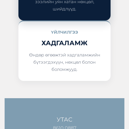
зээлийн уян хатан нөхцөл,
шийдлүүд.
ҮЙЛЧИЛГЭЭ
ХАДГАЛАМЖ
Өндөр өгөөжтэй хадгаламжийн
бүтээгдэхүүн, нөхцөл болон
боломжууд.
УТАС
8610 0887