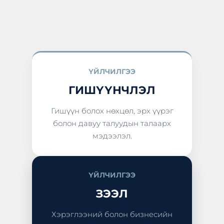
ҮЙЛЧИЛГЭЭ
ГИШҮҮНЧЛЭЛ
Гишүүн болох нөхцөл, эрх үүрэг
болон давуу талуудын талаарх
мэдээлэл.
ҮЙЛЧИЛГЭЭ
ЗЭЭЛ
Хэрэглээний болон бизнесийн