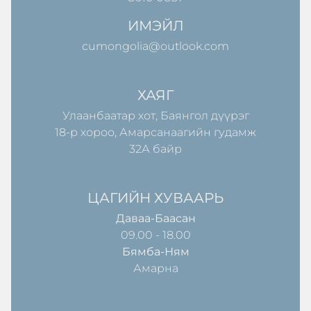
ИМЭЙЛ
cumongolia@outlook.com
ХАЯГ
Улаанбаатар хот, Баянгол дүүрэг
18-р хороо, Амарсанаагийн гудамж
32А байр
ЦАГИЙН ХУВААРЬ
Даваа-Баасан
09.00 - 18.00
Бямба-Ням
Амарна