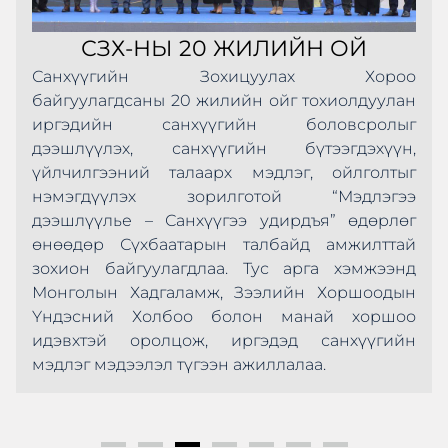
СЗХ-НЫ 20 ЖИЛИЙН ОЙ
Санхүүгийн Зохицуулах Хороо
байгуулагдсаны 20 жилийн ойг тохиолдуулан
иргэдийн санхүүгийн боловсролыг
дээшлүүлэх, санхүүгийн бүтээгдэхүүн,
үйлчилгээний талаарх мэдлэг, ойлголтыг
нэмэгдүүлэх зорилготой “Мэдлэгээ
дээшлүүлье – Санхүүгээ удирдъя” өдөрлөг
өнөөдөр Сүхбаатарын талбайд амжилттай
зохион байгуулагдлаа. Тус арга хэмжээнд
Монголын Хадгаламж, Зээлийн Хоршоодын
Үндэсний Холбоо болон манай хоршоо
идэвхтэй оролцож, иргэдэд санхүүгийн
мэдлэг мэдээлэл түгээн ажиллалаа.