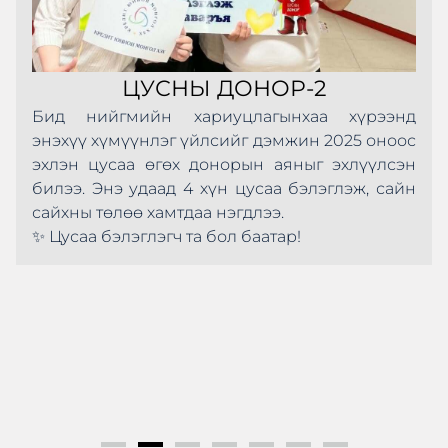
ЦУСНЫ ДОНОР-2
Бид нийгмийн хариуцлагынхаа хүрээнд
энэхүү хүмүүнлэг үйлсийг дэмжин 2025 оноос
эхлэн цусаа өгөх донорын аяныг эхлүүлсэн
билээ. Энэ удаад 4 хүн цусаа бэлэглэж, сайн
сайхны төлөө хамтдаа нэгдлээ.
✨ Цусаа бэлэглэгч та бол баатар!