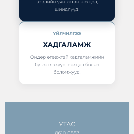
зээлийн уян хатан нөхцөл,
шийдлүүд.
ҮЙЛЧИЛГЭЭ
ХАДГАЛАМЖ
Өндөр өгөөжтэй хадгаламжийн
бүтээгдэхүүн, нөхцөл болон
боломжууд.
УТАС
8610 0887