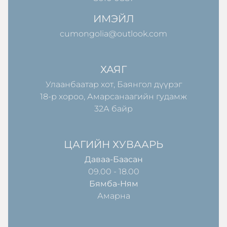
ИМЭЙЛ
cumongolia@outlook.com
ХАЯГ
Улаанбаатар хот, Баянгол дүүрэг
18-р хороо, Амарсанаагийн гудамж
32А байр
ЦАГИЙН ХУВААРЬ
Даваа-Баасан
09.00 - 18.00
Бямба-Ням
Амарна