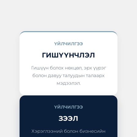
ҮЙЛЧИЛГЭЭ
ГИШҮҮНЧЛЭЛ
Гишүүн болох нөхцөл, эрх үүрэг
болон давуу талуудын талаарх
мэдээлэл.
ҮЙЛЧИЛГЭЭ
ЗЭЭЛ
Хэрэглээний болон бизнесийн