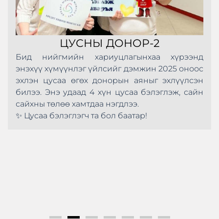
ЦУСНЫ ДОНОР-2
Бид нийгмийн хариуцлагынхаа хүрээнд
энэхүү хүмүүнлэг үйлсийг дэмжин 2025 оноос
эхлэн цусаа өгөх донорын аяныг эхлүүлсэн
билээ. Энэ удаад 4 хүн цусаа бэлэглэж, сайн
сайхны төлөө хамтдаа нэгдлээ.
✨ Цусаа бэлэглэгч та бол баатар!