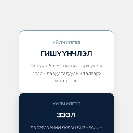
ҮЙЛЧИЛГЭЭ
ГИШҮҮНЧЛЭЛ
Гишүүн болох нөхцөл, эрх үүрэг
болон давуу талуудын талаарх
мэдээлэл.
ҮЙЛЧИЛГЭЭ
ЗЭЭЛ
Хэрэглээний болон бизнесийн