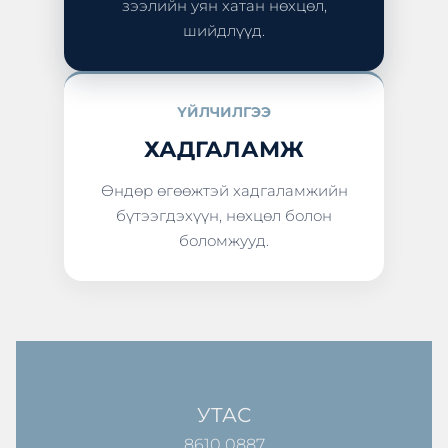
зээлийн уян хатан нөхцөл,
шийдлүүд.
ҮЙЛЧИЛГЭЭ
ХАДГАЛАМЖ
Өндөр өгөөжтэй хадгаламжийн
бүтээгдэхүүн, нөхцөл болон
боломжууд.
УТАС
8610 0887