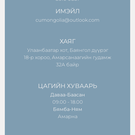
ИМЭЙЛ
cumongolia@outlook.com
ХАЯГ
Улаанбаатар хот, Баянгол дүүрэг
18-р хороо, Амарсанаагийн гудамж
32А байр
ЦАГИЙН ХУВААРЬ
Даваа-Баасан
09.00 - 18.00
Бямба-Ням
Амарна