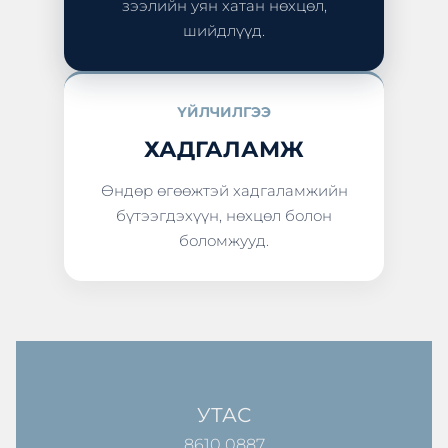
зээлийн уян хатан нөхцөл,
шийдлүүд.
ҮЙЛЧИЛГЭЭ
ХАДГАЛАМЖ
Өндөр өгөөжтэй хадгаламжийн
бүтээгдэхүүн, нөхцөл болон
боломжууд.
УТАС
8610 0887