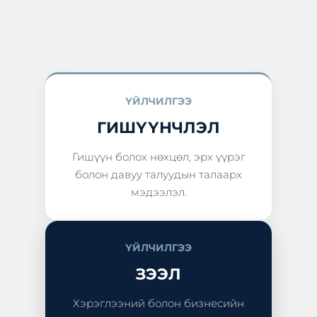
ҮЙЛЧИЛГЭЭ
ГИШҮҮНЧЛЭЛ
Гишүүн болох нөхцөл, эрх үүрэг
болон давуу талуудын талаарх
мэдээлэл.
ҮЙЛЧИЛГЭЭ
ЗЭЭЛ
Хэрэглээний болон бизнесийн