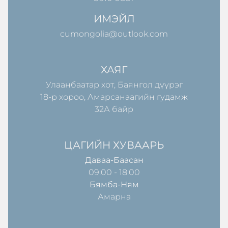
ИМЭЙЛ
cumongolia@outlook.com
ХАЯГ
Улаанбаатар хот, Баянгол дүүрэг
18-р хороо, Амарсанаагийн гудамж
32А байр
ЦАГИЙН ХУВААРЬ
Даваа-Баасан
09.00 - 18.00
Бямба-Ням
Амарна