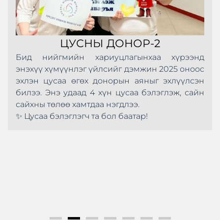
ЦУСНЫ ДОНОР-2
Бид нийгмийн хариуцлагынхаа хүрээнд
энэхүү хүмүүнлэг үйлсийг дэмжин 2025 оноос
эхлэн цусаа өгөх донорын аяныг эхлүүлсэн
билээ. Энэ удаад 4 хүн цусаа бэлэглэж, сайн
сайхны төлөө хамтдаа нэгдлээ.
✨ Цусаа бэлэглэгч та бол баатар!