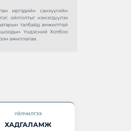
лан иргэдийн санхүүгийн
Монголын Хадгал
лэг, ойлголтыг нэмэгдүүлэх
нөхөрсөг тэмцээ
аатарын талбайд амжилттай
болж өндөрлөлөө.
оршоодын Үндэсний Холбоо
оролцоод ирлээ.
ээн ажиллалаа.
ҮЙЛЧИЛГЭЭ
ХАДГАЛАМЖ