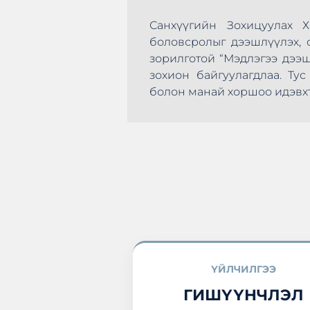
Санхүүгийн Зохицуулах 
боловсролыг дээшлүүлэх, с
зорилготой “Мэдлэгээ дээ
зохион байгуулагдлаа. Т
эхлэн цусаа өгөх
болон манай хоршоо идэвхт
а нэгдлээ.
ҮЙЛЧИЛГЭЭ
ГИШҮҮНЧЛЭЛ