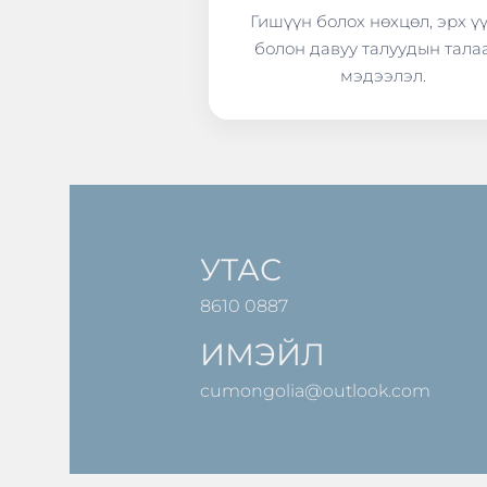
Гишүүн болох нөхцөл, эрх ү
болон давуу талуудын тала
мэдээлэл.
УТАС
8610 0887
ИМЭЙЛ
cumongolia@outlook.com