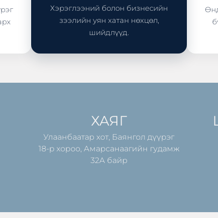
Хэрэглээний болон бизнесийн
үрэг
Өнд
зээлийн уян хатан нөхцөл,
арх
б
шийдлүүд.
ХАЯГ
Улаанбаатар хот, Баянгол дүүрэг
18-р хороо, Амарсанаагийн гудамж
32А байр