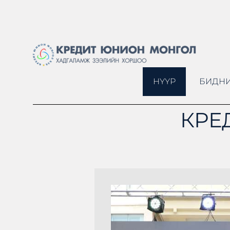
НҮҮР
БИДНИ
КРЕ