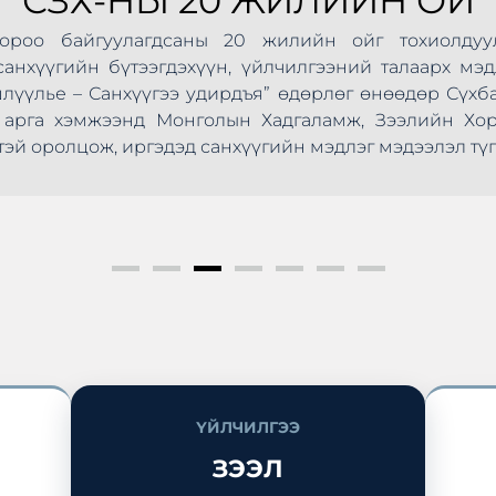
СЗХ-НЫ 20 ЖИЛИЙН ОЙ
Хороо байгуулагдсаны 20 жилийн ойг тохиолдуу
анхүүгийн бүтээгдэхүүн, үйлчилгээний талаарх мэд
шлүүлье – Санхүүгээ удирдъя” өдөрлөг өнөөдөр Сүхб
ус арга хэмжээнд Монголын Хадгаламж, Зээлийн Х
эй оролцож, иргэдэд санхүүгийн мэдлэг мэдээлэл түг
ҮЙЛЧИЛГЭЭ
ЗЭЭЛ