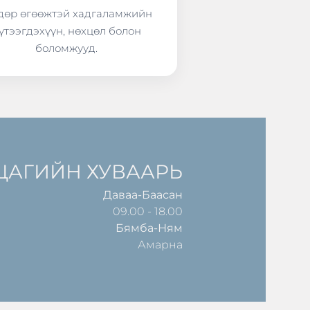
өр өгөөжтэй хадгаламжийн
үтээгдэхүүн, нөхцөл болон
боломжууд.
ЦАГИЙН ХУВААРЬ
Даваа-Баасан
09.00 - 18.00
Бямба-Ням
Амарна