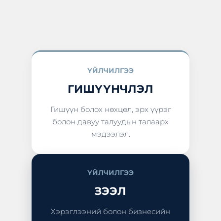
ҮЙЛЧИЛГЭЭ
ГИШҮҮНЧЛЭЛ
Гишүүн болох нөхцөл, эрх үүрэг
болон давуу талуудын талаарх
мэдээлэл.
ҮЙЛЧИЛГЭЭ
ЗЭЭЛ
Хэрэглээний болон бизнесийн