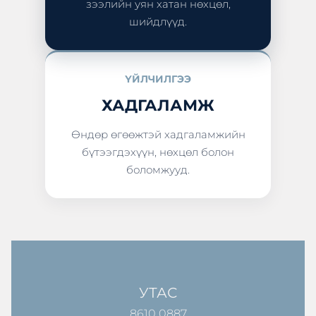
зээлийн уян хатан нөхцөл,
шийдлүүд.
ҮЙЛЧИЛГЭЭ
ХАДГАЛАМЖ
Өндөр өгөөжтэй хадгаламжийн
бүтээгдэхүүн, нөхцөл болон
боломжууд.
УТАС
8610 0887