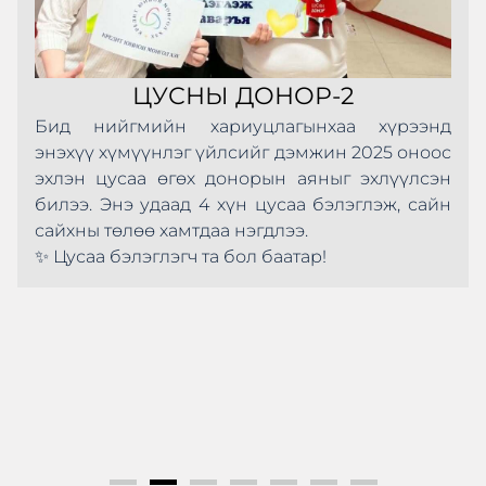
ЦУСНЫ ДОНОР-2
Бид нийгмийн хариуцлагынхаа хүрээнд
энэхүү хүмүүнлэг үйлсийг дэмжин 2025 оноос
эхлэн цусаа өгөх донорын аяныг эхлүүлсэн
билээ. Энэ удаад 4 хүн цусаа бэлэглэж, сайн
сайхны төлөө хамтдаа нэгдлээ.
✨ Цусаа бэлэглэгч та бол баатар!