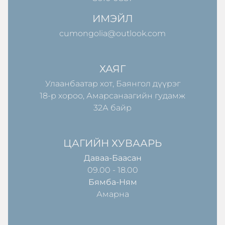
ИМЭЙЛ
cumongolia@outlook.com
ХАЯГ
Улаанбаатар хот, Баянгол дүүрэг
18-р хороо, Амарсанаагийн гудамж
32А байр
ЦАГИЙН ХУВААРЬ
Даваа-Баасан
09.00 - 18.00
Бямба-Ням
Амарна